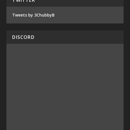
TWITTER
Tweets by 3ChubbyB
DISCORD