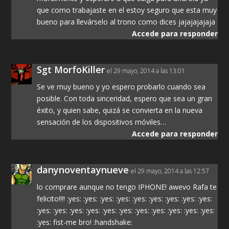
que como trabajaste en el estoy seguro que esta muy
bueno para llevárselo al trono como dices jajajajajaja
Accede para responder
Sgt MorfoKiller
el 29 mayo, 2014 a las 13:01
Se ve muy bueno y yo espero probarlo cuando sea
posible. Con toda sinceridad, espero que sea un gran
éxito, y quien sabe, quizá se convierta en la nueva
sensación de los dispositivos móviles…
Accede para responder
danynoventaynueve
el 29 mayo, 2014 a las 12:57
lo comprare aunque no tengo IPHONE! awevo Rafa te
felicito!!!! :yes: :yes: :yes: :yes: :yes: :yes: :yes: :yes: :yes:
:yes: :yes: :yes: :yes: :yes: :yes: :yes: :yes: :yes: :yes: :yes:
:yes: fist-me bro! :handshake: