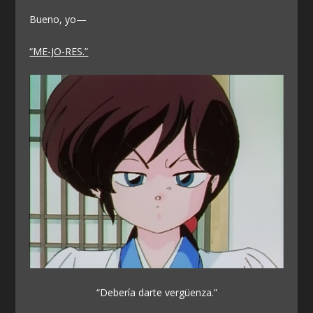
Bueno, yo—
“ME-JO-RES.”
“Debería darte vergüenza.”