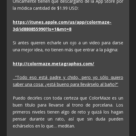
Únicamente tienen que descargarlo de la App Store por
la módica cantidad de $1.99 USD:
https://itunes.apple.com/us/app/colormaze-
3d/id880855990?ls=1&mt=8
Si antes quieren echarle un ojo a un video para darse
una mejor idea, no tienen más que entrar a la página:
http://colormaze.metagraphos.com/
“Todo eso está padre y chido, pero yo sólo quiero
saber una cosa: ¿está bueno para llevárselo al baño?”
Puedo decirles con toda certeza que
ColorMaze
es un
buen título para llevarse al trono de porcelana. Los
primeros niveles tienen algo de reto y quizá los hagan
pensar durante un rato, así que sin duda pueden
echárselos en lo que… meditan.