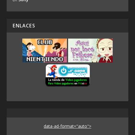
ENLACES
data-ad-format="auto">