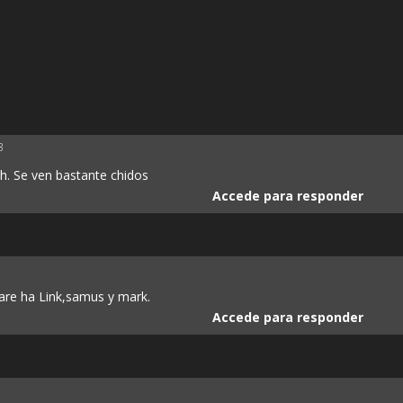
3
h. Se ven bastante chidos
Accede para responder
re ha Link,samus y mark.
Accede para responder
1