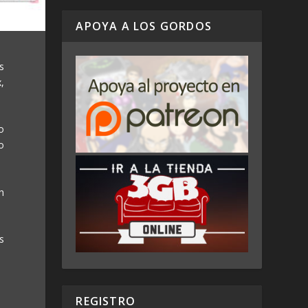
APOYA A LOS GORDOS
s
,
o
o
h
s
REGISTRO