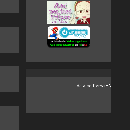
data-ad-format="auto">