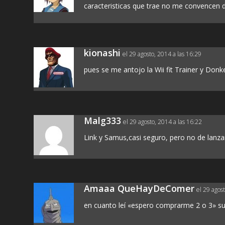
caracteristicas que trae no me convencen 
kionashi
el 29 agosto, 2014 a las 16:29
pues se me antojo la Wii fit Trainer y Don
Malg333
el 29 agosto, 2014 a las 16:22
Link y Samus,casi seguro, pero no de lanz
Amaaa QueHayDeComer
el 29 agos
en cuanto leí «espero comprarme 2 o 3» sup