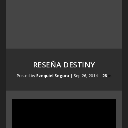
RESEÑA DESTINY
Posted by
Ezequiel Segura
|
Sep 26, 2014
|
28