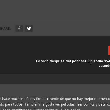
SHARE:
La vida después del podcast: Episodio 154
cuand
de hace muchos años y firme creyente de que no hay mejor momento
odo para todos. También me gusta ver películas, leer cómics y decir c
ueden encontrar en Twitter como @ChubbyAdrian