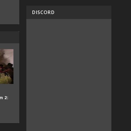
DISCORD
e
m 2: