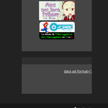
data-ad-format="auto">