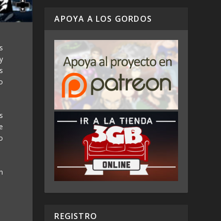
APOYA A LOS GORDOS
s
y
s
o
s
e
go
n
REGISTRO