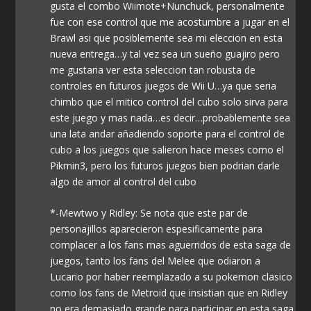
gusta el combo Wiimote+Nunchuck, personalmente
fue con ese control que me acostumbre a jugar en el
Brawl asi que posiblemente sea mi eleccion en esta
nueva entrega…y tal vez sea un sueño guajiro pero
me gustaria ver esta seleccion tan robusta de
controles en futuros juegos de Wii U…ya que seria
chimbo que el mitico control del cubo solo sirva para
este juego y mas nada…es decir…probablemente sea
una lata andar añadiendo soporte para el control de
cubo a los juegos que salieron hace meses como el
Pikmin3, pero los futuros juegos bien podrian darle
algo de amor al control del cubo
*-Mewtwo y Ridley: Se nota que este par de
personajillos aparecieron espesificamente para
complacer a los fans mas aguerridos de esta saga de
juegos, tanto los fans del Melee que odiaron a
Lucario por haber reemplazado a su pokemon clasico
como los fans de Metroid que insistian que en Ridley
no era demasiado grande para participar en esta saga