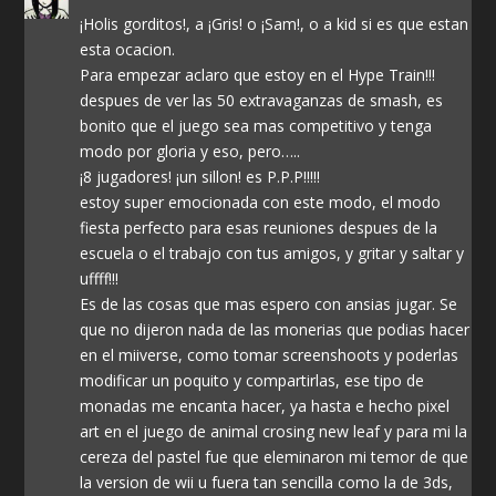
¡Holis gorditos!, a ¡Gris! o ¡Sam!, o a kid si es que estan
esta ocacion.
Para empezar aclaro que estoy en el Hype Train!!!
despues de ver las 50 extravaganzas de smash, es
bonito que el juego sea mas competitivo y tenga
modo por gloria y eso, pero…..
¡8 jugadores! ¡un sillon! es P.P.P!!!!!
estoy super emocionada con este modo, el modo
fiesta perfecto para esas reuniones despues de la
escuela o el trabajo con tus amigos, y gritar y saltar y
uffff!!!
Es de las cosas que mas espero con ansias jugar. Se
que no dijeron nada de las monerias que podias hacer
en el miiverse, como tomar screenshoots y poderlas
modificar un poquito y compartirlas, ese tipo de
monadas me encanta hacer, ya hasta e hecho pixel
art en el juego de animal crosing new leaf y para mi la
cereza del pastel fue que eleminaron mi temor de que
la version de wii u fuera tan sencilla como la de 3ds,