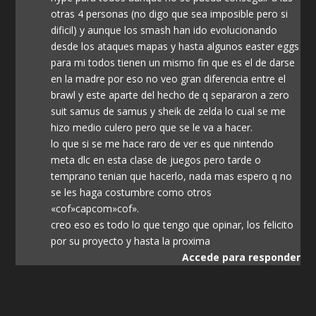
otras 4 personas (no digo que sea imposible pero si
dificil) y aunque los smash han ido evolucionando
desde los ataques mapas y hasta algunos easter eggs
para mi todos tienen un mismo fin que es el de darse
en la madre por eso no veo gran diferencia entre el
brawl y este aparte del hecho de q separaron a zero
suit samus de samus y sheik de zelda lo cual se me
hizo medio culero pero que se le va a hacer.
lo que si se me hace raro de ver es que nintendo
meta dlc en esta clase de juegos pero tarde o
temprano tenian que hacerlo, nada mas espero q no
se les haga costumbre como otros
«cof»capcom»cof».
creo eso es todo lo que tengo que opinar, los felicito
por su proyecto y hasta la proxima
Accede para responder