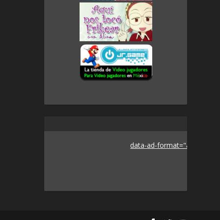
data-ad-format="auto">