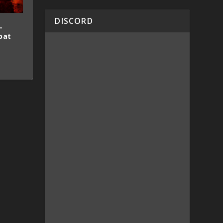
DISCORD
–
bat