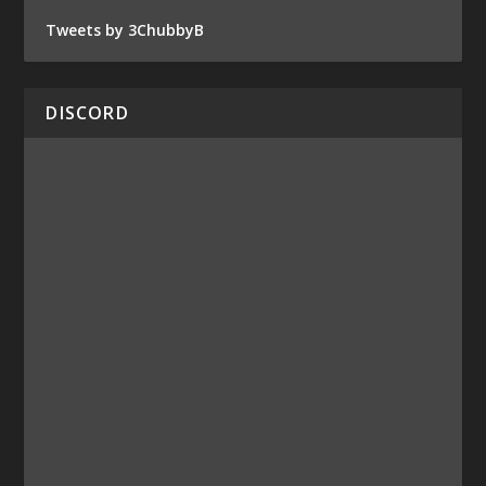
Tweets by 3ChubbyB
DISCORD