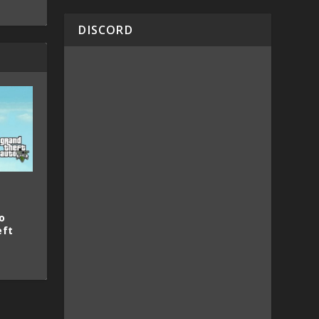
DISCORD
s
o
eft