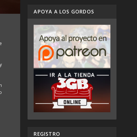
APOYA A LOS GORDOS
e
y
n
o
REGISTRO