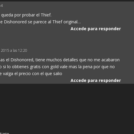
54
queda por probar el Thief.
e Dishonored se parece al Thief original…
Accede para responder
 2015 a las 12:20
s el Dishonored, tiene muchos detalles que no me acabaron
o si lo obtienes gratis con gold vale mas la pena por que no
valga el precio con el que salio
Accede para responder
tario.