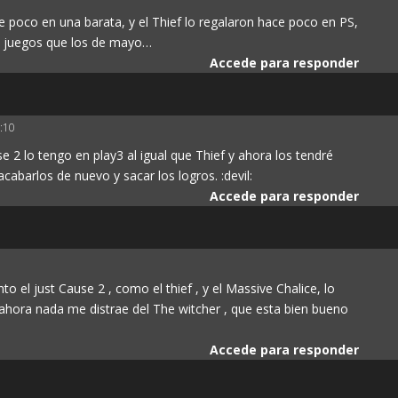
e poco en una barata, y el Thief lo regalaron hace poco en PS,
s juegos que los de mayo…
Accede para responder
2:10
 2 lo tengo en play3 al igual que Thief y ahora los tendré
abarlos de nuevo y sacar los logros. :devil:
Accede para responder
o el just Cause 2 , como el thief , y el Massive Chalice, lo
 ahora nada me distrae del The witcher , que esta bien bueno
Accede para responder