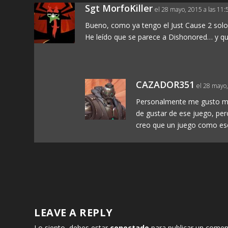
Sgt MorfoKiller
el 28 mayo, 2015 a las 11:
Bueno, como ya tengo el Just Cause 2 solo 
He leído que se parece a Dishonored… y qu
CAZADOR351
el 28 mayo,
Personalmente me gusto ma
de gustar de ese juego, per
creo que un juego como ese 
LEAVE A REPLY
Lo siento, debes estar
conectado
para publicar un comen