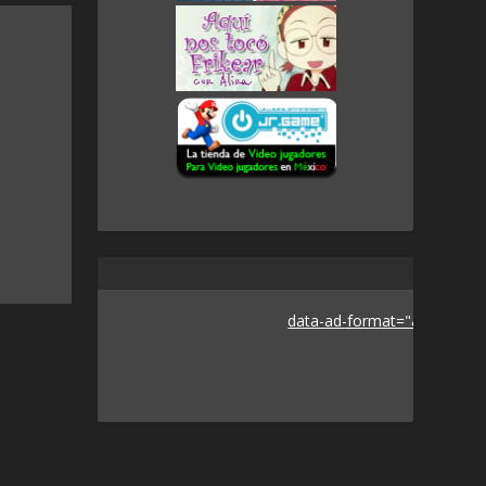
data-ad-format="auto">