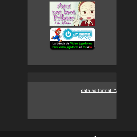
data-ad-format="auto">