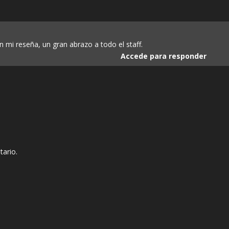
i reseña, un gran abrazo a todo el staff.
Accede para responder
tario.