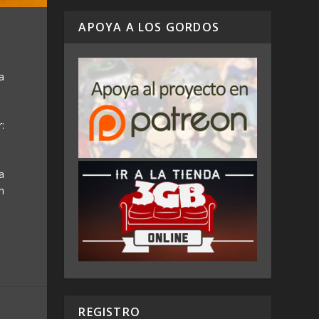
APOYA A LOS GORDOS
a
:
 a
n
REGISTRO