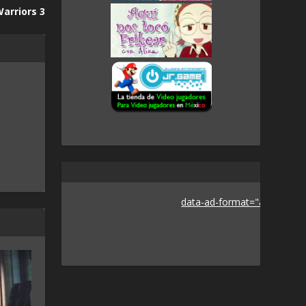
arriors 3
data-ad-format="auto">