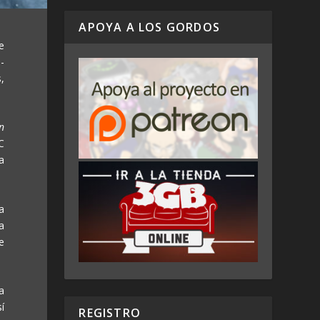
APOYA A LOS GORDOS
e
-
,
n
C
a
a
a
e
a
í
REGISTRO