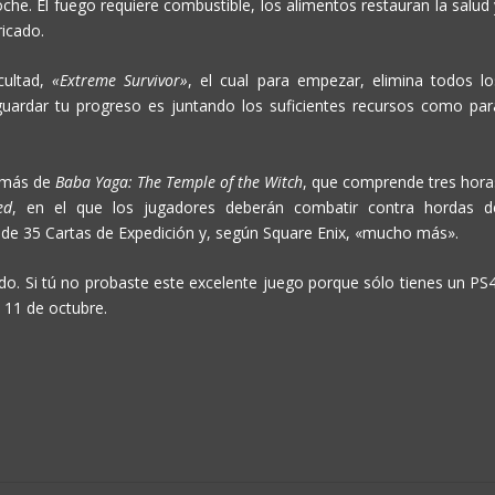
he. El fuego requiere combustible, los alimentos restauran la salud 
ricado.
cultad,
«Extreme Survivor»
, el cual para empezar, elimina todos lo
guardar tu progreso es juntando los suficientes recursos como par
demás de
Baba Yaga: The Temple of the Witch
, que comprende tres hora
ed
, en el que los jugadores deberán combatir contra hordas d
de 35 Cartas de Expedición y, según Square Enix, «mucho más».
o. Si tú no probaste este excelente juego porque sólo tienes un PS4
 11 de octubre.