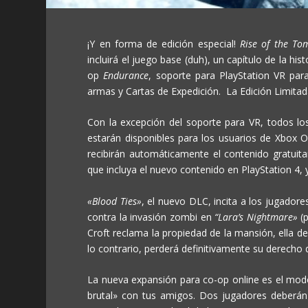
¡Y en forma de edición especial!
Rise of the To
incluirá el juego base (duh), un capítulo de la hi
op
Endurance
, soporte para PlayStation VR par
armas y Cartas de Expedición. La Edición Limitada 
Con la excepción del soporte para VR, todos l
estarán disponibles para los usuarios de Xbox
recibirán automáticamente el contenido gratuit
que incluya el nuevo contenido en PlayStation 4, y
«Blood Ties»
, el nuevo DLC, incita a los jugador
contra la invasión zombi en
“Lara’s Nightmare»
(
Croft reclama la propiedad de la mansión, ella de
lo contrario, perderá definitivamente su derecho 
La nueva expansión para co-op online es el mo
brutal» con tus amigos. Dos jugadores deberán j