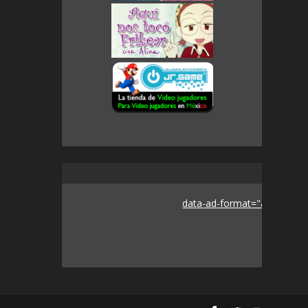
data-ad-format="auto">