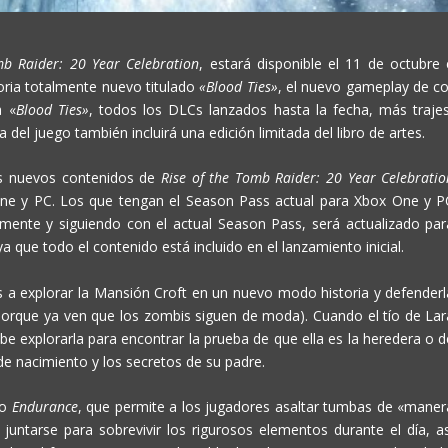
mb Raider: 20 Year Celebration
, estará disponible el 11 de octubre 
storia totalmente nuevo titulado
«Blood Ties»
, el nuevo gameplay de co
a «
Blood Ties»
, todos los DLCs lanzados hasta la fecha, más trajes
del juego también incluirá una edición limitada del libro de artes.
os nuevos contenidos de
Rise of the Tomb Raider: 20 Year Celebratio
 One y PC. Los que tengan el Season Pass actual para Xbox One y P
amente y siguiendo con el actual Season Pass, será actualizado par
a que todo el contenido está incluido en el lanzamiento inicial.
es a explorar la Mansión Croft en un nuevo modo historia y defenderl
porque ya ven que los zombis siguen de moda). Cuando el tío de Lar
be explorarla para encontrar la prueba de que ella es la heredera o d
de nacimiento y los secretos de su padre.
do
Endurance
, que permite a los jugadores asaltar tumbas de «maner
untarse para sobrevivir los rigurosos elementos durante el día, as