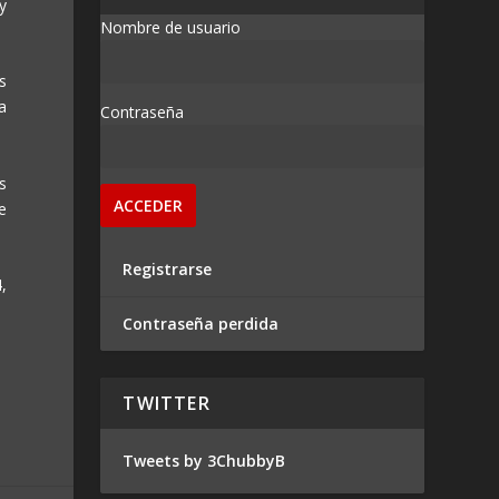
y
Nombre de usuario
s
a
Contraseña
s
e
Registrarse
,
Contraseña perdida
TWITTER
Tweets by 3ChubbyB