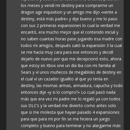
los meses y vendí mi destiny para comprarme un
dragon age inquisition y un amigo me dijo «vente a
destiny, está más padre» y dije bueno y me lo paso
con sus 2 primeras expansiones lo cual la verdad me
encantó, era mucho mejor que el contenido inicial y
no saben cuantas horas pase jugando esa madre con
todos mi amigos, después salió la expansión 3 la cual
se me hacía muy cara para ese entonces y decidí
dejarlo de nuevo por que me decepcionó esto, ahora
que estoy en Xbox one un día iba con mi familia al
Sears y ví unos muñecos de megabloks de destiny en
el cual ví un cazador igualito al que yo tenía en
destiny, las mismas armas, armadura, capucha y todo
entonces dije «y si lo compro?» Lo cual pasó nada
más que era vez mi padre me lo regaló ya con todos
sus DLC’s y la verdad me divierto como antes solo
que si me molesta que hayan pasado 4 expansiones
para que para mi por fin se me hiciera un juego
completo y bueno para terminar y no alargarme más