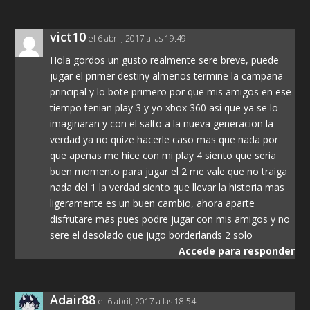
vict10
el 6 abril, 2017 a las 19:49
Hola gordos un gusto realmente sere breve, puede
jugar el primer destiny almenos termine la campaña
principal y lo bote primero por que mis amigos en ese
tiempo tenian play 3 y yo xbox 360 asi que ya se lo
imaginaran y con el salto a la nueva generacion la
verdad ya no quize hacerle caso mas que nada por
que apenas me hice con mi play 4 siento que seria
buen momento para jugar el 2 me vale que no traiga
nada del 1 la verdad siento que llevar la historia mas
ligeramente es un buen cambio, ahora aparte
disfrutare mas pues podre jugar con mis amigos y no
sere el desolado que jugo borderlands 2 solo
Accede para responder
Adair88
el 6 abril, 2017 a las 18:54