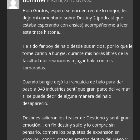
el 6 abril, 2017 a las 18:24
Hoia Gordos, espero se encuentren de lo mejor, les
dejo mi comentario sobre Destiny 2 (podcast que
estaba esperando con ansias) acompáñenme a leer
esta triste historia….
He sido fanboy de halo desde sus inicios, por lo que le
tome cariño a bungie, durante mis horas libres de la
facultad nos reuniamos a jugar halo con mis
camaradas.
Cuando bungie dejó la franquicia de halo para dar
paso a 343 industries sentí que gran parte del «alma»
si se puede decir de alguna manera del halo
desapareció….
Despues salieron los teaser de Destiono y sentí gran
emoción… en fin destiny salio y lo compre sin
pensarlo, compre los paquetes de expansión en
xbox360, conoci grandes amigos dentro del juego y