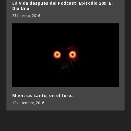
La vida después del Podcast: Episodio 209, El
Día Uno
25 febrero, 2016
Mientras tanto, en el foro…
19 diciembre, 2016