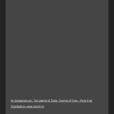
Ve Gordeando con: The Legend of Zelda: Ocarina of Time – Parte 6 de
3GordosB en www.twitch.tv