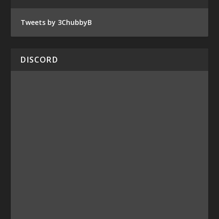
Tweets by 3ChubbyB
DISCORD