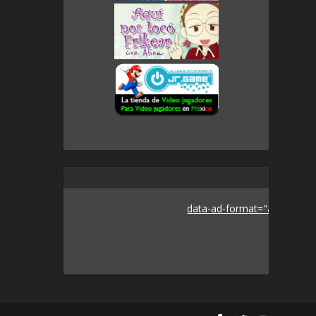
data-ad-format="auto">