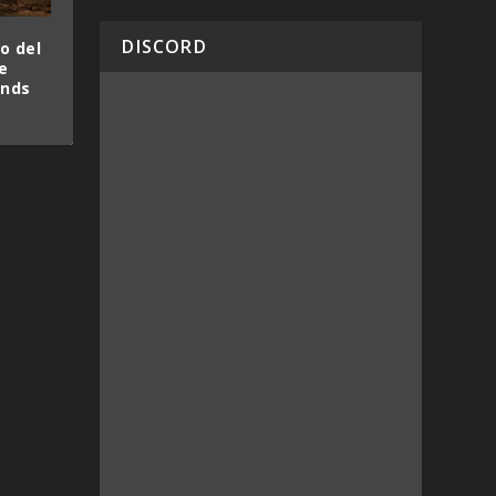
DISCORD
o del
e
ands