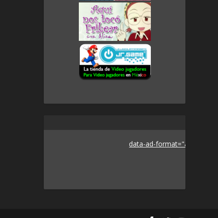
data-ad-format="auto">