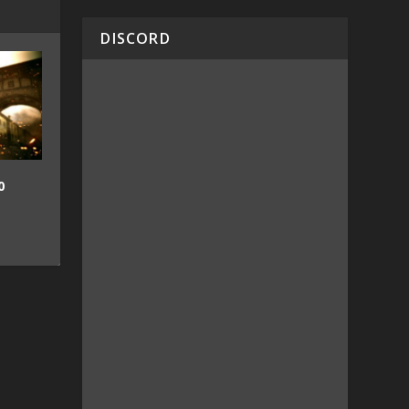
DISCORD
0