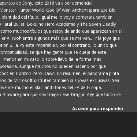
aparato de Sony, este 2018 va a ser demencial.
Monster Hunter World, God Of War, Anthem (para que Bío
 identidad del título, igual me lo voy a comprar), también
O Fatal Bullet, Boku no Hero Academia y The Seven Deadly
 como muchos títulos que estoy dejando que aparezcan en el
Nier A, Nioh entre algunos más que se me van… Y la joya que
on 2, la PS esta imparable y por el contrario, lo único que
compatibilidad, se que hay gente que se queja de esta
al menos en mi caso lo sobre llevo de la forma más
esporádica, aunque muchos no pueden hacerlo por que
robot en Horizon Zero Dawn. En resumen, el panorama pinta
los de Microsoft disfruten también sus joyas exclusivas; Sea
onvence mucho el Skull and Bones del EA de Europa.
 a Bioware para que nos traigan ese Dragon Age que tanto se
Accede para responder