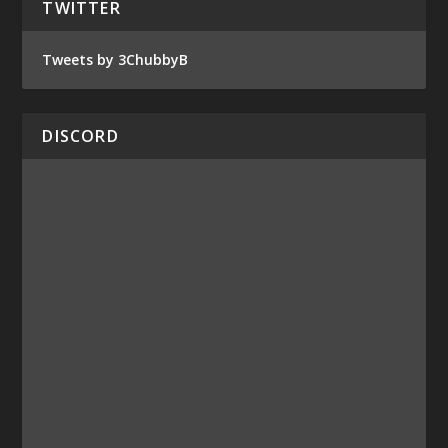
TWITTER
Tweets by 3ChubbyB
DISCORD