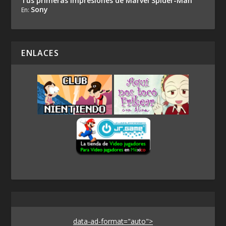
Tus primeras impresiones de Marvel Spider-Man
Sony
En:
ENLACES
data-ad-format="auto">