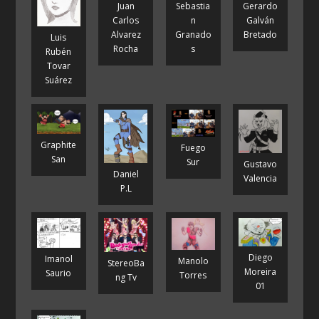
Juan
Sebastia
Gerardo
Carlos
n
Galván
Alvarez
Granado
Bretado
Luis
Rocha
s
Rubén
Tovar
Suárez
Graphite
Fuego
San
Sur
Gustavo
Daniel
Valencia
P.L
Diego
Imanol
Manolo
StereoBa
Moreira
Saurio
Torres
ng Tv
01