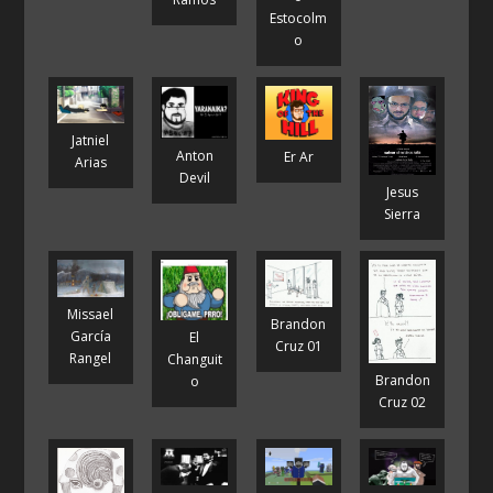
Estocolm
o
Jatniel
Anton
Er Ar
Arias
Devil
Jesus
Sierra
Missael
Brandon
García
El
Cruz 01
Rangel
Changuit
Brandon
o
Cruz 02