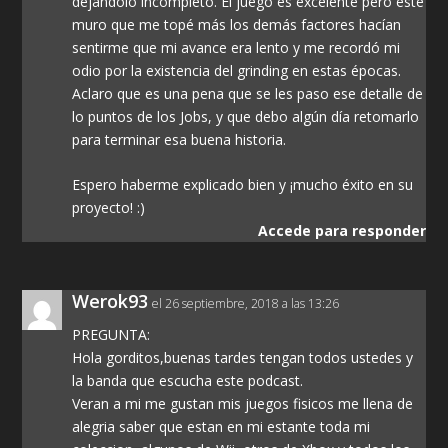
dejándolo incompleto. El juego es excelente pero este
muro que me topé más los demás factores hacían
sentirme que mi avance era lento y me recordó mi
odio por la existencia del grinding en estas épocas.
Aclaro que es una pena que se les paso ese detalle de
lo puntos de los Jobs, y que debo algún día retomarlo
para terminar esa buena historia.
Espero haberme explicado bien y ¡mucho éxito en su
proyecto! :)
Accede para responder
Werok93
el 26 septiembre, 2018 a las 13:26
PREGUNTA:
Hola gorditos,buenas tardes tengan todos ustedes y
la banda que escucha este podcast.
Veran a mi me gustan mis juegos fisicos me llena de
alegria saber que estan en mi estante toda mi