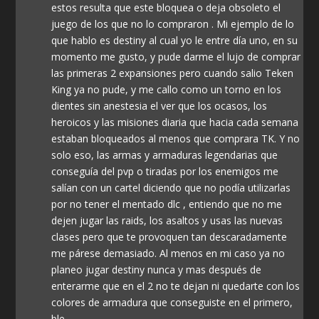
estos resulta que este bloquea o deja obsoleto el
juego de los que no lo compraron . Mi ejemplo de lo
que hablo es destiny al cual yo le entre día uno, en su
momento me gusto, y pude darme el lujo de comprar
las primeras 2 expansiones pero cuando salio Teken
King ya no pude, y me callo como un torno en los
dientes sin anestesia el ver que los ocasos, los
heroicos y las misiones diaria que hacia cada semana
estaban bloqueados al menos que comprara TK. Y no
solo eso, las armas y armaduras legendarias que
conseguía del pvp o tiradas por los enemigos me
salían con un cartel diciendo que no podía utilizarlas
por no tener el mentado dlc , entiendo que no me
dejen jugar las raids, los asaltos y usas las nuevas
clases pero que te provoquen tan descaradamente
me párese demasiado. Al menos en mi caso ya no
planeo jugar destiny nunca y mas después de
enterarme que en el 2 no te dejan ni quedarte con los
colores de armadura que conseguiste en el primero,
ble .