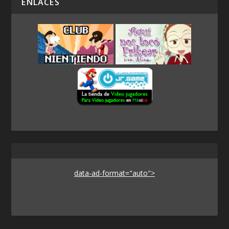
ENLACES
data-ad-format="auto">