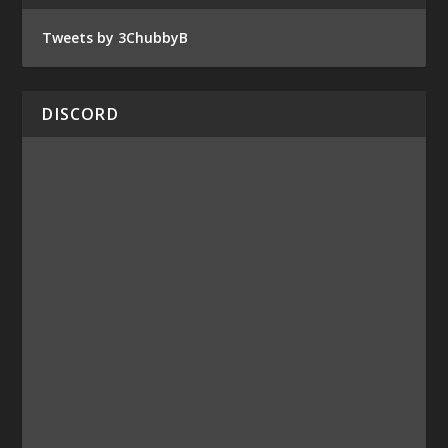
Tweets by 3ChubbyB
DISCORD