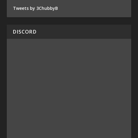
Tweets by 3ChubbyB
DISCORD