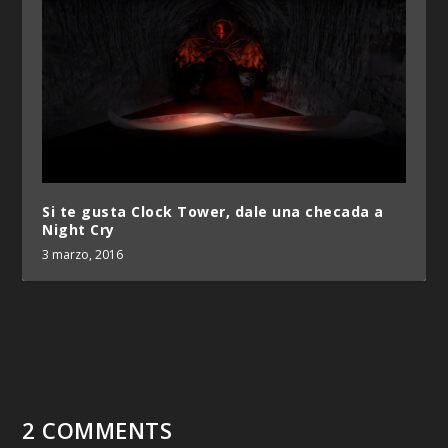
Si te gusta Clock Tower, dale una checada a
Night Cry
3 marzo, 2016
2 COMMENTS