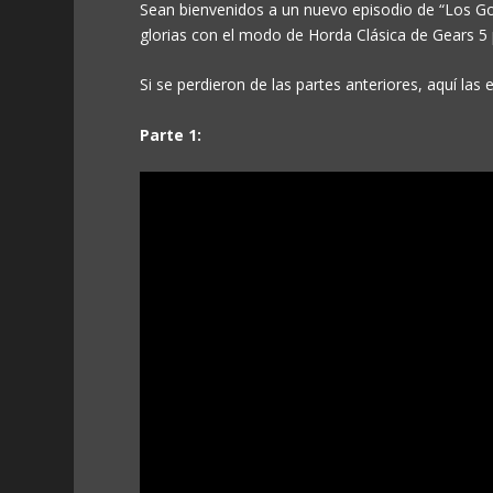
Sean bienvenidos a un nuevo episodio de “Los Gor
glorias con el modo de Horda Clásica de Gears 5 
Si se perdieron de las partes anteriores, aquí las
Parte 1: