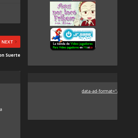
NEXT
con Suerte
data-ad-format="auto">
 a