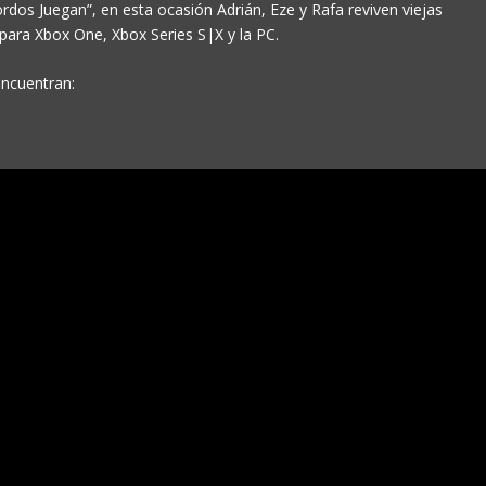
dos Juegan”, en esta ocasión Adrián, Eze y Rafa reviven viejas
para Xbox One, Xbox Series S|X y la PC.
 encuentran: