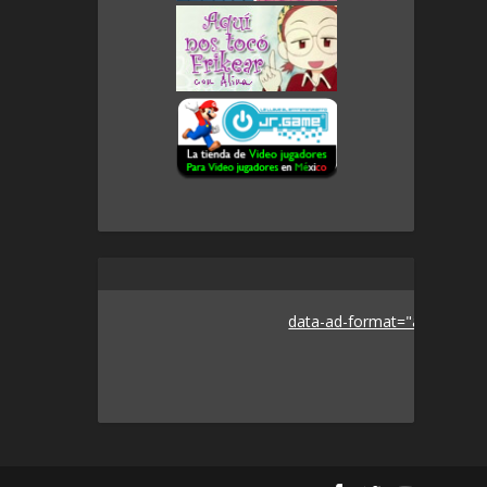
data-ad-format="auto">