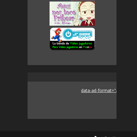
data-ad-format="auto">