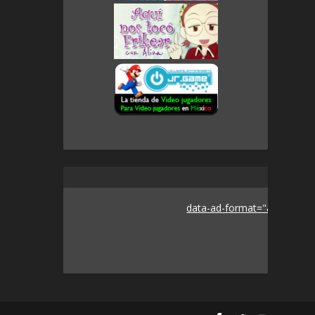
data-ad-format="auto">