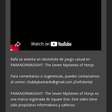
Rafa se avienta un ratototote de juego casual en
PARANORMASIGHT: The Seven Mysteries of Honjo
Para comentarios o sugerencias, pueden contactarnos
al correo: chubbybastards@gmail.com ¡Disfrútenla!
PARANORMASIGHT: The Seven Mysteries of Honjo es
una marca registrada de Square Enix. Este video tiene
sólo propósitos informativos y satíricos.