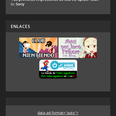
Sony
En:
ENLACES
data-ad-format="auto">