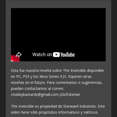
Esta fue nuestra reseña sobre The Invincible disponible
en PC, PS5 y los Xbox Series X|S. Esperen otras
reseñas en el futuro. Para comentarios o sugerencias,
pueden contactarnos al correo:
chubbybastards@gmail.com ¡Disfrútenla!
The Invincible es propiedad de Starward Industries. Este
video tiene sólo propósitos informativos y satíricos.