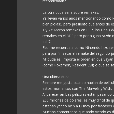
recomiendan?
La otra duda seria sobre remakes.
Ya llevan varios años mencionando como le
bien piolas), pero presiento que antes de e
1 y 2 tuvieron remakes en PSP, los Finals d
remakes en el 3DS pero por alguna razón nu
del 7.
Eso me recuerda a como Nintendo hizo rem
para por fin sacar el remake del segundo j
Mi duda es, Importa el orden en que vayan
(como Pokemon, Resident Evil) o que se sa
Una ultima duda
Siempre me gusta cuando hablan de películ
estos momentos con The Marvels y Wish.
Al parecer ambas películas están pasando
200 millones de dólares, es muy difícil de q
estaban yendo bien a Disney por fracasos 
Muchos comentarios que ando viendo es de 