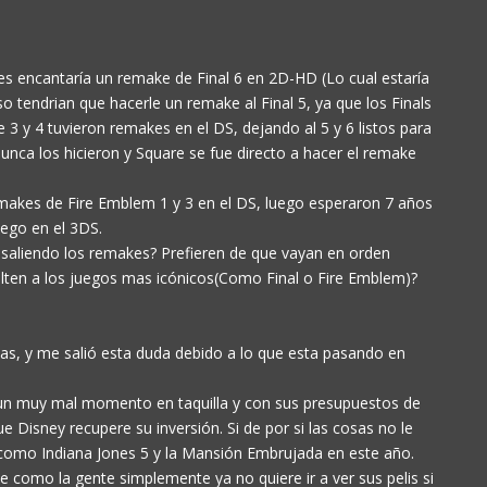
s encantaría un remake de Final 6 en 2D-HD (Lo cual estaría
so tendrian que hacerle un remake al Final 5, ya que los Finals
e 3 y 4 tuvieron remakes en el DS, dejando al 5 y 6 listos para
nca los hicieron y Square se fue directo a hacer el remake
akes de Fire Emblem 1 y 3 en el DS, luego esperaron 7 años
uego en el 3DS.
 saliendo los remakes? Prefieren de que vayan en orden
lten a los juegos mas icónicos(Como Final o Fire Emblem)?
as, y me salió esta duda debido a lo que esta pasando en
 un muy mal momento en taquilla y con sus presupuestos de
ue Disney recupere su inversión. Si de por si las cosas no le
como Indiana Jones 5 y la Mansión Embrujada en este año.
como la gente simplemente ya no quiere ir a ver sus pelis si