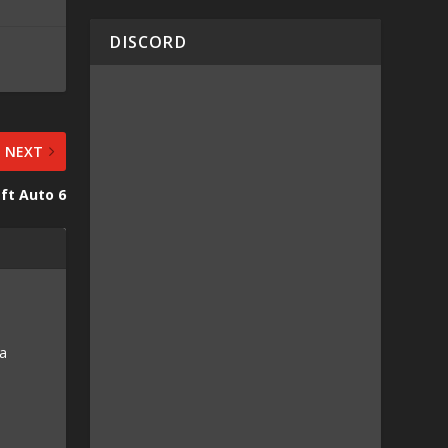
DISCORD
NEXT
eft Auto 6
 a