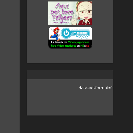
data-ad-format="auto">