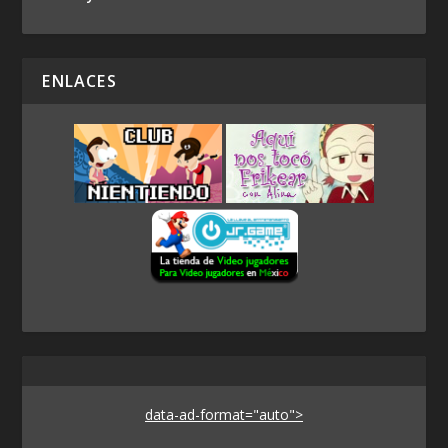
ENLACES
data-ad-format="auto">