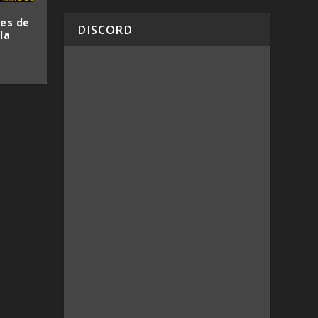
nes de
DISCORD
la