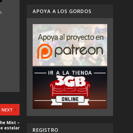
APOYA A LOS GORDOS
n
NEXT
he Mist –
e estelar
REGISTRO