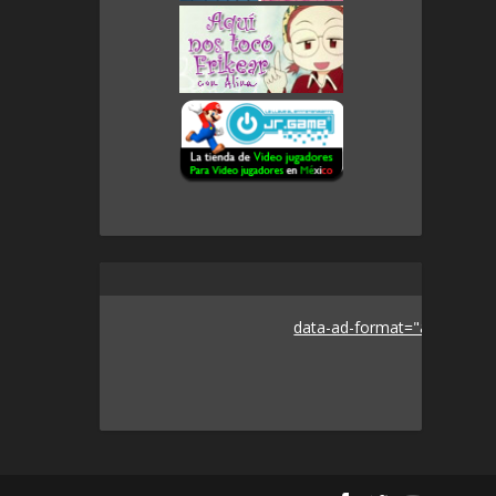
data-ad-format="auto">