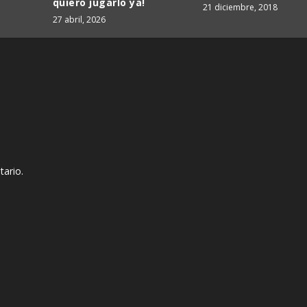
quiero jugarlo ya!
21 diciembre, 2018
27 abril, 2026
tario.