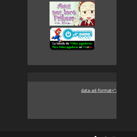
data-ad-format="auto">