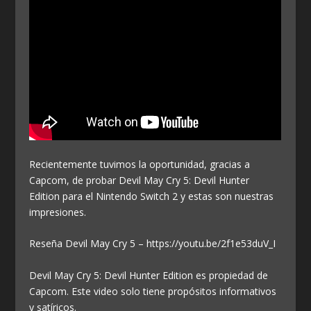
Recientemente tuvimos la oportunidad, gracias a
Capcom, de probar Devil May Cry 5: Devil Hunter
Edition para el Nintendo Switch 2 y estas son nuestras
impresiones.
Reseña Devil May Cry 5 – https://youtu.be/2f1e53duV_I
Devil May Cry 5: Devil Hunter Edition es propiedad de
Capcom. Este video solo tiene propósitos informativos
y satíricos.