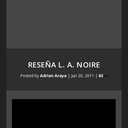
RESEÑA L. A. NOIRE
Posted by
Adrian Araya
|
Jun 20, 2011
|
63