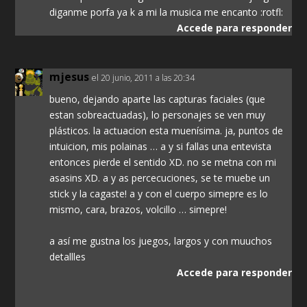
diganme porfa ya k a mi la musica me encanto :rotfl:
Accede para responder
mjesus
el 20 junio, 2011 a las 20:34
bueno, dejando aparte las capturas faciales (que
estan sobreactuadas), lo personajes se ven muy
plásticos. la actuacion esta muenísima. ja, puntos de
intuicion, mis polainas … a y si fallas una entevista
entonces pierde el sentido XD. no se metna con mi
asasins XD. a y as percecuciones, se te muebe un
stick y la cagaste! a y con el cuerpo simepre es lo
mismo, cara, brazos, volcillo … simepre!
a así me gustna los juegos, largos y con muuchos
detallles
Accede para responder