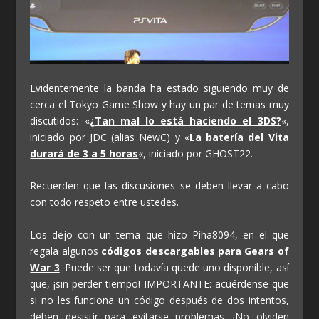
Evidentemente la banda ha estado siguiendo muy de
cerca el Tokyo Game Show y hay un par de temas muy
discutidos: «
¿Tan mal lo está haciendo el 3DS?
«,
iniciado por JDC (alias NewC) y «
La batería del Vita
durará de 3 a 5 horas
«, iniciado por GHOST22.
Recuerden que las discusiones se deben llevar a cabo
con todo respeto entre ustedes.
Los dejo con un tema que hizo Piha8094, en el que
regala algunos
códigos descargables para Gears of
War 3
. Puede ser que todavía quede uno disponible, así
que, ¡sin perder tiempo! IMPORTANTE: acuérdense que
si no les funciona un código después de dos intentos,
deben desistir para evitarse problemas. ¡No olviden