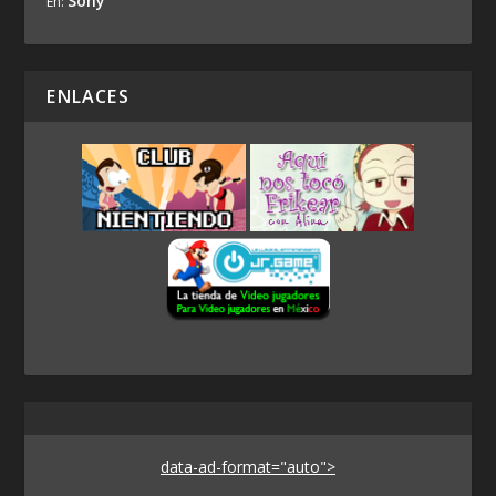
Sony
En:
ENLACES
data-ad-format="auto">