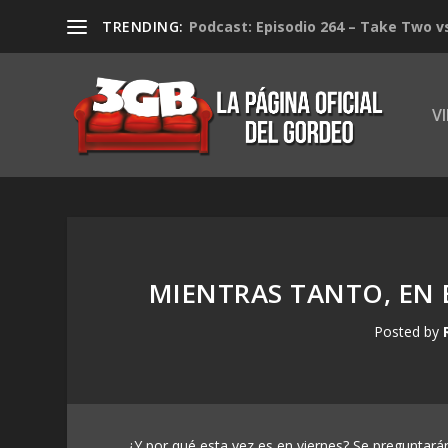
TRENDING:
Podcast: Episodio 264 – Take Two v
V
MIENTRAS TANTO, EN E
Posted by
¿Y por qué esta vez es en viernes? Se preguntarán…