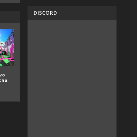
DISCORD
evo
cha