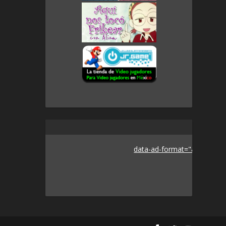
data-ad-format="auto">