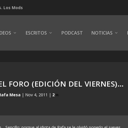
s. Los Mods
IDEOS
ESCRITOS
PODCAST
NOTICIAS
L FORO (EDICIÓN DEL VIERNES)…
Rafa Mesa
|
Nov 4, 2011
|
2
 Sencillo: porque al idiota de Rafa se le olvidó ponerlo el jueves.