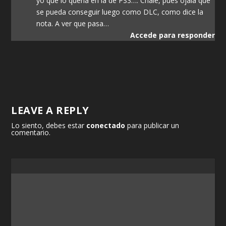
yo que lo quería en la de PS3…. Chale, pues ojalá que
se pueda conseguir luego como DLC, como dice la
nota. A ver que pasa…
Accede para responder
LEAVE A REPLY
Lo siento, debes estar
conectado
para publicar un
comentario.