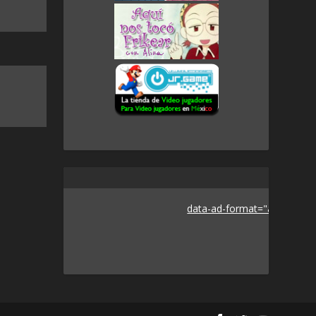
data-ad-format="auto">