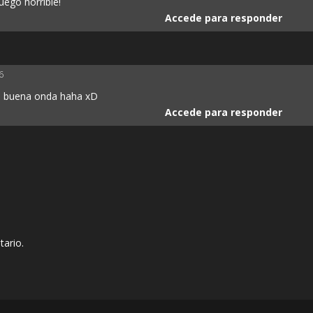
uego horrible!
Accede para responder
6
n buena onda haha xD
Accede para responder
tario.