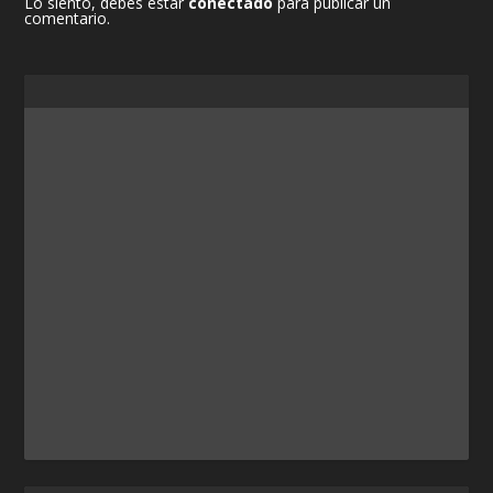
Lo siento, debes estar
conectado
para publicar un
comentario.