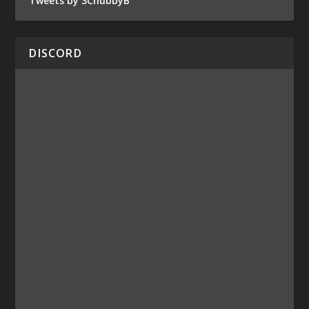
Tweets by 3ChubbyB
DISCORD