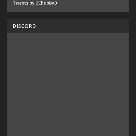
Tweets by 3ChubbyB
DISCORD