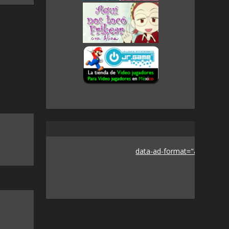
data-ad-format="auto">