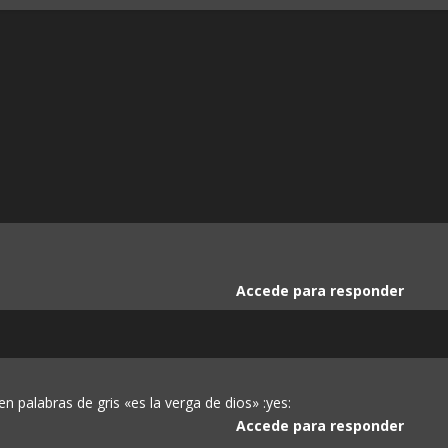
Accede para responder
 palabras de gris «es la verga de dios» :yes:
Accede para responder