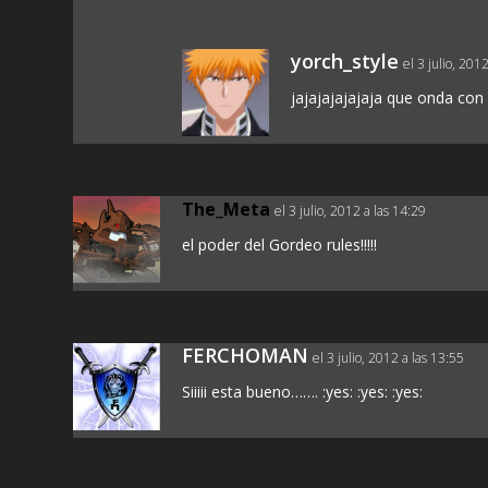
yorch_style
el 3 julio, 201
jajajajajajaja que onda con 
The_Meta
el 3 julio, 2012 a las 14:29
el poder del Gordeo rules!!!!!
FERCHOMAN
el 3 julio, 2012 a las 13:55
Siiiii esta bueno……. :yes: :yes: :yes: