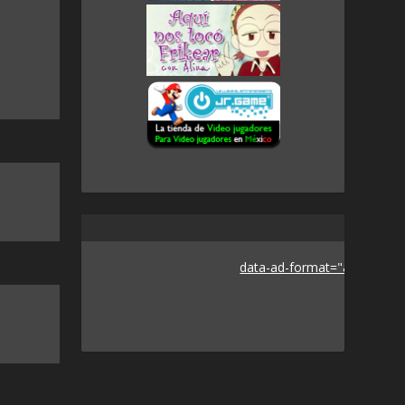
data-ad-format="auto">