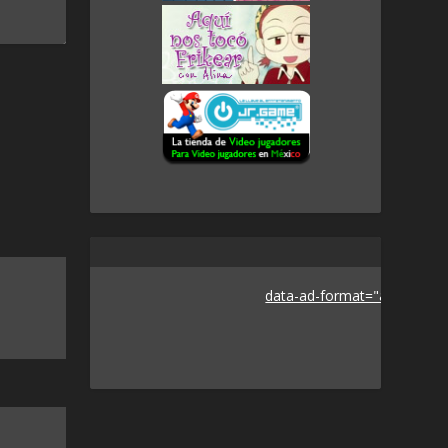
data-ad-format="auto">