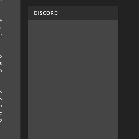
DISCORD
e
r
e
o
s
n
s
s
o
de
o