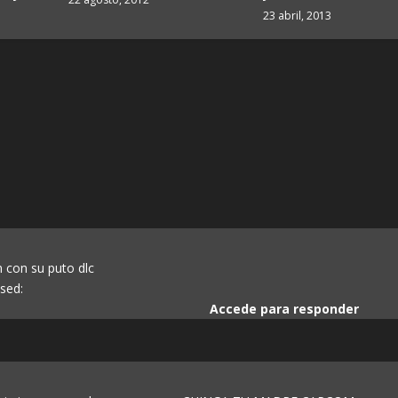
23 abril, 2013
 con su puto dlc
sed:
Accede para responder