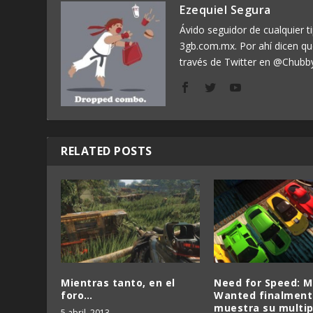
Ezequiel Segura
Ávido seguidor de cualquier ti
3gb.com.mx. Por ahí dicen q
través de Twitter en @Chubb
RELATED POSTS
Mientras tanto, en el
Need for Speed: M
foro…
Wanted finalment
muestra su multip
5 abril, 2013