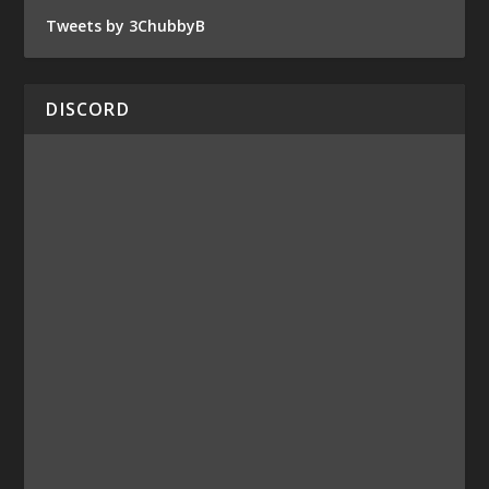
Tweets by 3ChubbyB
DISCORD