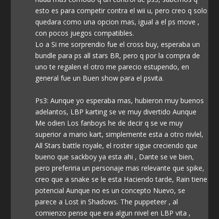
esto es para competir contra el wii u, pero creo q solo
quedara como una opcion mas, igual a el ps move ,
con pocos juegos compatibles.
Lo a Si me sorprendio fue el cross buy, esperaba un
bundle para ps all stars BR, pero q por la compra de
uno te regalen el otro me parecio estupendo, en
general fue un Buen show para el psvita.
Ps3: Aunque yo esperaba mas, hubieron muy buenos
adelantos, LBP karting se ve muy divertido Aunque
Me odien Los fanboys he de decir q se ve muy
superior a mario kart, simplemente esta a otro nivlel,
All Stars battle royale, el roster sigue creciendo que
bueno que sackboy ya esta ahi , Dante se ve bien,
pero preferiria un personaje mas relevante que spike,
creo que a snake se le esta Haciendo tarde, Rain tiene
potencial Aunque no es un concepto Nuevo, se
parece a Lost in Shadows. The puppeteer , al
comienzo pense que era algun nivel en LBP vita ,