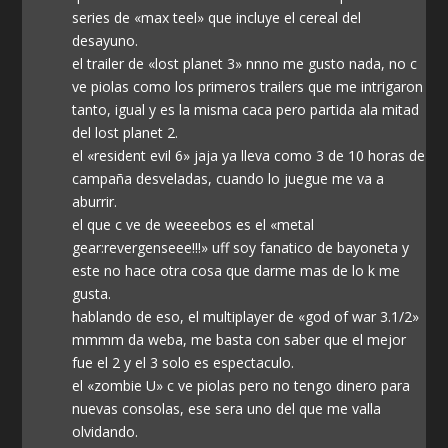
series de «max teel» que incluye el cereal del
desayuno.
el trailer de «lost planet 3» nnno me gusto nada, no c
ve piolas como los primeros trailers que me intrigaron
tanto, igual y es la misma caca pero partida ala mitad
del lost planet 2.
el «resident evil 6» jaja ya lleva como 3 de 10 horas de
campaña desveladas, cuando lo juegue me va a
aburrir.
el que c ve de weeeebos es el «metal
gear:revergenseee!!!» uff soy fanatico de bayoneta y
este no hace otra cosa que darme mas de lo k me
gusta.
hablando de eso, el multiplayer de «god of war 3.1/2»
mmmm da weba, me basta con saber que el mejor
fue el 2 y el 3 solo es espectaculo.
el «zombie U» c ve piolas pero no tengo dinero para
nuevas consolas, ese sera uno del que me valla
olvidando.