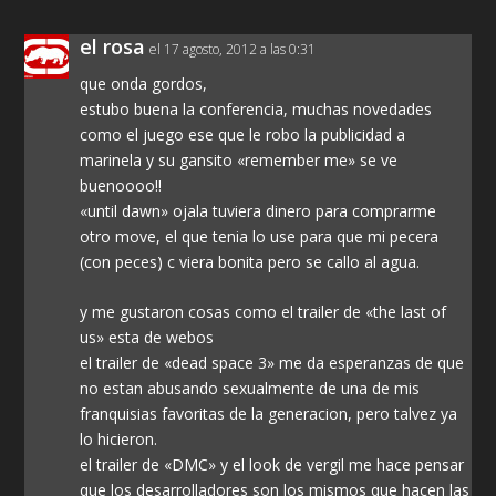
el rosa
el 17 agosto, 2012 a las 0:31
que onda gordos,
estubo buena la conferencia, muchas novedades
como el juego ese que le robo la publicidad a
marinela y su gansito «remember me» se ve
buenoooo!!
«until dawn» ojala tuviera dinero para comprarme
otro move, el que tenia lo use para que mi pecera
(con peces) c viera bonita pero se callo al agua.
y me gustaron cosas como el trailer de «the last of
us» esta de webos
el trailer de «dead space 3» me da esperanzas de que
no estan abusando sexualmente de una de mis
franquisias favoritas de la generacion, pero talvez ya
lo hicieron.
el trailer de «DMC» y el look de vergil me hace pensar
que los desarrolladores son los mismos que hacen las