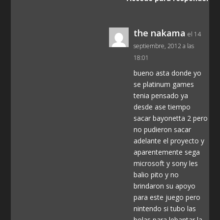
the nakama
el 14
septiembre, 2012 a las
18:01
bueno asta donde yo
se platinum games
tenia pensado ya
desde ase tiempo
sacar bayonetta 2 pero
no pudieron sacar
adelante el proyecto y
aparentemente sega
microsoft y sony les
balio pito y no
brindaron su apoyo
para este juego pero
nintendo si tubo las
bolas para lebantar la