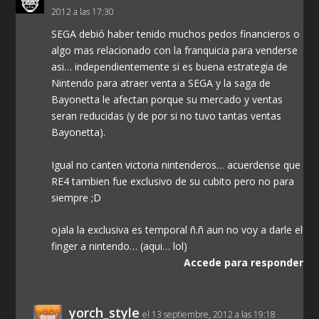
2012 a las 17:30
SEGA debió haber tenido muchos pedos financieros o
algo mas relacionado con la franquicia para venderse
asi… independientemente si es buena estrategia de
Nintendo para atraer venta a SEGA y la saga de
Bayonetta le afectan porque su mercado y ventas
seran reducidas (y de por si no tuvo tantas ventas
Bayonetta).
Igual no canten victoria nintenderos… acuerdense que
RE4 tambien fue exclusivo de su cubito pero no para
siempre ;D
ojala la exclusiva es temporal ñ.ñ aun no voy a darle el
finger a nintendo… (aqui… lol)
Accede para responder
yorch_style
el 13 septiembre, 2012 a las 19:18