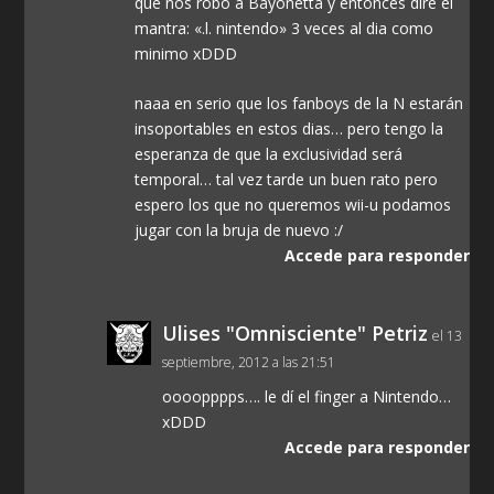
que nos robó a Bayonetta y entonces diré el
mantra: «.l. nintendo» 3 veces al dia como
minimo xDDD
naaa en serio que los fanboys de la N estarán
insoportables en estos dias… pero tengo la
esperanza de que la exclusividad será
temporal… tal vez tarde un buen rato pero
espero los que no queremos wii-u podamos
jugar con la bruja de nuevo :/
Accede para responder
Ulises "Omnisciente" Petriz
el 13
septiembre, 2012 a las 21:51
oooopppps…. le dí el finger a Nintendo…
xDDD
Accede para responder