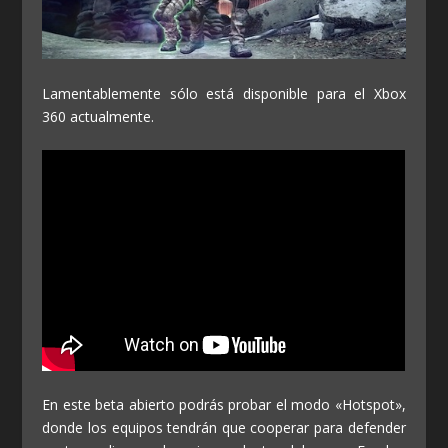
Lamentablemente sólo está disponible para el Xbox
360 actualmente.
En este beta abierto podrás probar el modo «Hotspot»,
donde los equipos tendrán que cooperar para defender