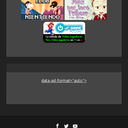
data-ad-format="auto">